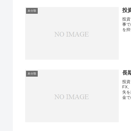
投
未分類
投資
事で
を抑
長
未分類
投資
FX
失を
金で