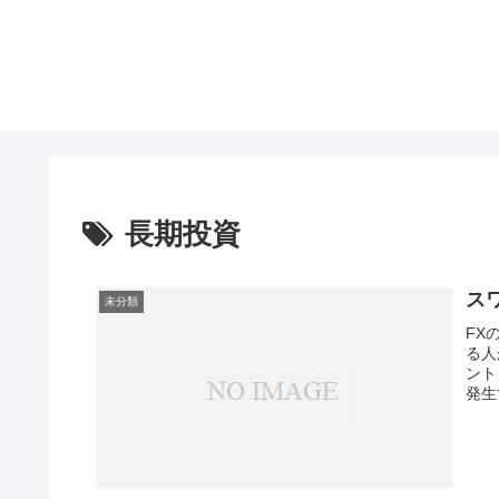
長期投資
ス
未分類
FX
る人
ント
発生