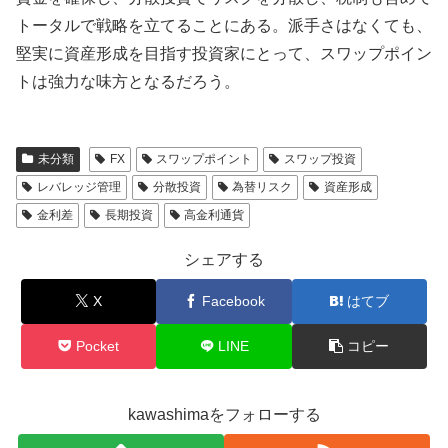
トータルで戦略を立てることにある。派手さはなくても、
堅実に資産形成を目指す投資家にとって、スワップポイン
トは強力な味方となるだろう。
未分類
FX
スワップポイント
スワップ投資
レバレッジ管理
分散投資
為替リスク
資産形成
金利差
長期投資
高金利通貨
シェアする
X
Facebook
はてブ
Pocket
LINE
コピー
kawashimaをフォローする