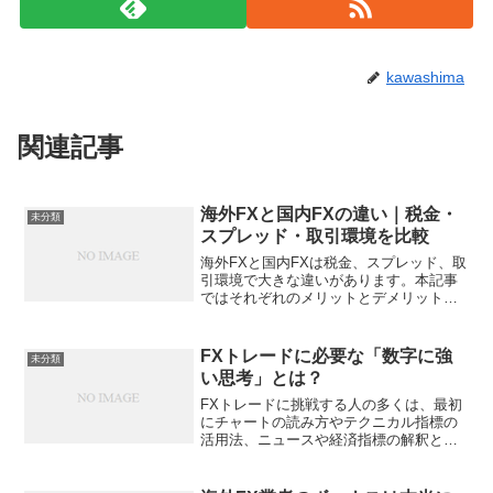
kawashima
関連記事
海外FXと国内FXの違い｜税金・
未分類
スプレッド・取引環境を比較
海外FXと国内FXは税金、スプレッド、取
引環境で大きな違いがあります。本記事
ではそれぞれのメリットとデメリットを
比較し、投資家が自分に合った環境を選
ぶためのポイントを詳しく解説します。
FXトレードに必要な「数字に強
未分類
い思考」とは？
FXトレードに挑戦する人の多くは、最初
にチャートの読み方やテクニカル指標の
活用法、ニュースや経済指標の解釈とい
った「情報の集め方」に意識を向ける。
しかし、相場の世界で長く生き残り、利
益を積み重ねていくために最も重要な要