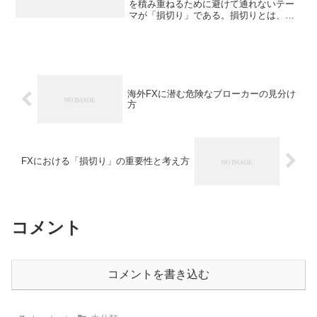
を積み重ねるために避けて通れないテー
マが「損切り」である。損切りとは、含
み損を抱えたポジションをあらかじめ決
めたラインで決済し、損失を限定する行
為を指す。簡単に聞こえるが、実際には
トレーダーの多くが損切...
海外FXに潜む危険なブローカーの見分け
方
FXにおける「損切り」の重要性と考え方
コメント
コメントを書き込む