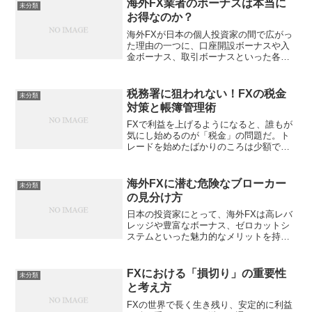
海外FX業者のボーナスは本当に
未分類
素は、実は派手な情報収...
お得なのか？
海外FXが日本の個人投資家の間で広がっ
た理由の一つに、口座開設ボーナスや入
金ボーナス、取引ボーナスといった各種
インセンティブの存在がある。広告文句
だけを眺めると「実質自己資金2倍」「証
拠金に余裕が生まれる」「追証なしで安
税務署に狙われない！FXの税金
未分類
心」といった魅力が踊...
対策と帳簿管理術
FXで利益を上げるようになると、誰もが
気にし始めるのが「税金」の問題だ。ト
レードを始めたばかりのころは少額で済
むため税務署から目をつけられることも
少ないが、ある程度の利益を上げるよう
になると課税対象となり、確定申告をし
海外FXに潜む危険なブローカー
未分類
なければならない。ここ...
の見分け方
日本の投資家にとって、海外FXは高レバ
レッジや豊富なボーナス、ゼロカットシ
ステムといった魅力的なメリットを持つ
存在である。国内業者では提供されない
環境を利用できるため、少額からでも大
きなリターンを狙えると感じる人は多
FXにおける「損切り」の重要性
未分類
い。しかしその一方で、海...
と考え方
FXの世界で長く生き残り、安定的に利益